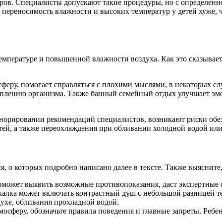
ов. Специалисты допускают такие процедуры, но с определенно
переносимость влажности и высоких температур у детей хуже, че
емпературе и повышенной влажности воздуха. Как это сказывает
еру, помогает справляться с плохими мыслями, в некоторых слу
реплению организма. Также банный семейный отдых улучшает эмо
гнорировании рекомендаций специалистов, возникают риски обез
ей, а также переохлаждения при обливании холодной водой или
, о которых подробно написано далее в тексте. Также выясните, 
поможет выявить возможные противопоказания, даст экспертные 
закалка может включать контрастный душ с небольшой разницей 
ухе, обливания прохладной водой.
осферу, обозначьте правила поведения и главные запреты. Ребено