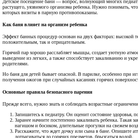
Детское посещение бани — вопрос, волнующий многих педиатр
растущего, уязвимого организма ребенка. Нужно понимать, что 
которых визиты в парную противопоказаны.
Как баня влияет на организм ребенка
Эффект банных процедур основан на двух факторах: высокой т
положительным, так и отрицательным.
Горячий пар хорошо расслабляет мышцы, создает уютную атмосф
выведение из легких, а также способствует закаливанию и ук
родителями.
Но баня для детей бывает опасной. В парилке, особенно при и
получения ожогов при случайных касаниях горячих поверхност
Основные правила безопасного парения
Прежде всего, нужно знать и соблюдать возрастные ограничения
Запишитесь к педиатру. Он оценит состояние здоровья, 
Заранее начните постепенно закаливать ребенка. Такая 
нагишом и босиком, длительные прогулки на свежем возд
Расскажите, что ждет дочку или сына в бане. Опишите атм
дотрагиваться до горячих предметов, брызгаться водой.