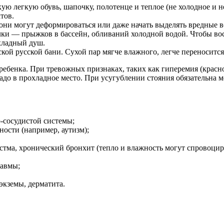
ую легкую обувь, шапочку, полотенце и теплое (не холодное и н
тов.
они могут деформироваться или даже начать выделять вредные в
лки — прыжков в бассейн, обливаний холодной водой. Чтобы во
охладный душ.
ской русской бани. Сухой пар мягче влажного, легче переносится
ебенка. При тревожных признаках, таких как гиперемия (краснот
адо в прохладное место. При усугублении стояния обязательна 
о-сосудистой системы;
ности (например, аутизм);
стма, хронический бронхит (тепло и влажность могут спровоциро
равмы;
экземы, дерматита.