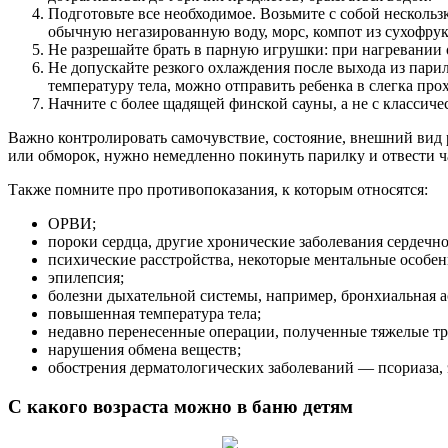
Подготовьте все необходимое. Возьмите с собой нескользк
обычную негазированную воду, морс, компот из сухофрук
Не разрешайте брать в парную игрушки: при нагревании 
Не допускайте резкого охлаждения после выхода из пари
температуру тела, можно отправить ребенка в слегка пр
Начните с более щадящей финской сауны, а не с классиче
Важно контролировать самочувствие, состояние, внешний вид р
или обморок, нужно немедленно покинуть парилку и отвести ч
Также помните про противопоказания, к которым относятся:
ОРВИ;
пороки сердца, другие хронические заболевания сердечн
психические расстройства, некоторые ментальные особен
эпилепсия;
болезни дыхательной системы, например, бронхиальная а
повышенная температура тела;
недавно перенесенные операции, полученные тяжелые т
нарушения обмена веществ;
обострения дерматологических заболеваний — псориаза, 
С какого возраста можно в баню детям