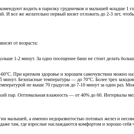
комендуют водить в парилку грудничков и малышей младше 1 год
й. И все же желательно первый визит отложить до 2-3 лет, что
висят от возраста:
льше 1-2 минут. За одно посещение бани не стоит делать больш
60°C. При крепком здоровье и хорошем самочувствии можно нах
5 минут. Безопасные температуры — до 70°C. Более трех заходов 
емпературой не выше 70 градусов до 7-10 минут за один раз. Мож
егкий пар. Оптимальная влажность — от 40% до 60. Интервалы м
ии малышей, а именно недоразвитостью потовых желез и несов
 даже там, где взрослые наслаждаются комфортом и хорошо себя 