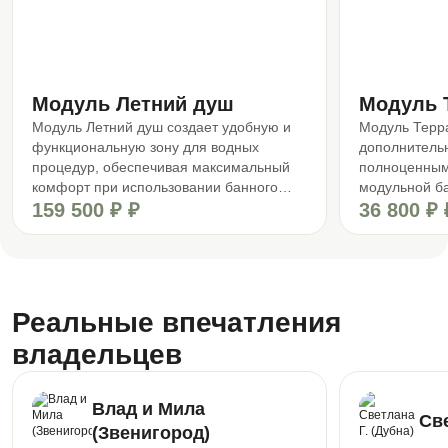
Модуль Летний душ
Модуль 
Модуль Летний душ создает удобную и
Модуль Терра
функциональную зону для водных
дополнитель
процедур, обеспечивая максимальный
полноценным
комфорт при использовании банного
модульной ба
комплекса. Такое решение позволяет
159 500 ₽ ₽
Расширение 
36 800 ₽ 
оптимизировать пространство и создать
Создание ком
единый архитектурный ансамбль на
Защиту основ
участке.
воздействий<
завершенност
Реальные впечатления
владельцев
Влад и Мила
Све
(Звенигород)