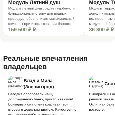
Модуль Летний душ
Модуль Т
Модуль Летний душ создает удобную и
Модуль Террас
функциональную зону для водных
дополнительны
процедур, обеспечивая максимальный
полноценным 
комфорт при использовании банного
модульной бани
комплекса. Такое решение позволяет
159 500 ₽ ₽
Расширение по
36 800 ₽ ₽
оптимизировать пространство и создать
Создание комф
единый архитектурный ансамбль на
Защиту основн
участке.
воздействий<br
завершенность
Реальные впечатления
владельцев
Влад и Мила
Свет
(Звенигород)
Сегодня опробовали нашу
Выбирали из н
долгожданную баню, просто нет слов!
решили заказы
Во-первых она очень красивая, во-
Отличная баньк
вторых я довольна цветом. Качественно
восторге.
выполнена работа, доска идеальная,